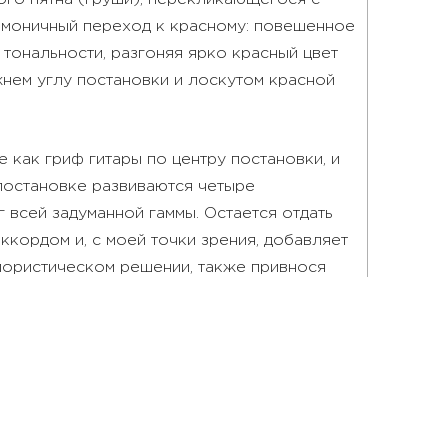
рмоничный переход к красному: повешенное
 тональности, разгоняя ярко красный цвет
нем углу постановки и лоскутом красной
 как гриф гитары по центру постановки, и
 постановке развиваются четыре
 всей задуманной гаммы. Остается отдать
кордом и, с моей точки зрения, добавляет
олористическом решении, также привнося
 Кончаловского, Машкова, Фалька.