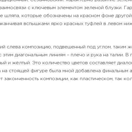
взаимосвязи с ключевым элементом зеленой блузки. Га
ене шляпа, которые обозначены на красном фоне другой
аканчивая вспышками ярко красных туфлей в левом ниж
й слева композицию, подвешенный под углом, таким же
 этим диагональным линиям – плечо и рука на талии. В
ый и жёлтый. Это количество цветов составляет диалог
 на стоящей фигуре была мной добавлена финальным ак
ет законченность композиции, как пластическом, так к
 отсылаю студентов к живописи русских сезаннистов: