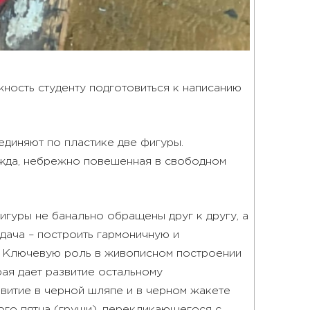
ность студенту подготовиться к написанию
единяют по пластике две фигуры.
дежда, небрежно повешенная в свободном
игуры не банально обращены друг к другу, а
дача – построить гармоничную и
е. Ключевую роль в живописном построении
рая дает развитие остальному
витие в черной шляпе и в черном жакете
ого пятна (груши), перекликающегося с