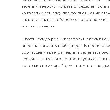
зеленым веером, что дает определённость 
на гвоздь и вешалку пальто, висящая на ст
пальто и шляпы до бледно фиолетового и з
ткани под веером.
Пластическую роль играет зонт, обрамляющи
опорная нога стоящей фигуры. В противовес
соотношения цветов: черный, зеленый, красн
все силы написанию портретируемых. Шляпа
не только некоторый романтизм, но и прида
теневую тональность на лицо.
Этой моей осенней постановкой 2020 года я