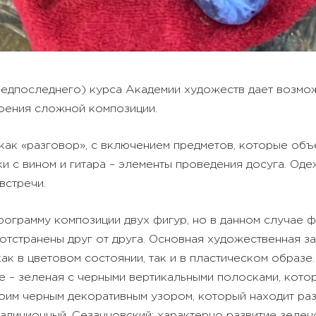
редпоследнего) курса Академии художеств дает возмож
оения сложной композиции.
ак «разговор», с включением предметов, которые объ
ки с вином и гитара – элементы проведения досуга. О
встречи.
ограмму композиции двух фигур, но в данном случае ф
отстранены друг от друга. Основная художественная за
ак в цветовом состоянии, так и в пластическом образ
е – зеленая с черными вертикальными полосками, кото
оим черным декоративным узором, который находит раз
адиционный, Сезанновский: характерно развитие зелен