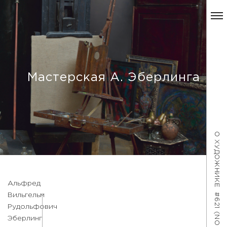
Мастерская А. Эберлинга
О ХУДОЖНИКЕ
Альфред
#621 (NO TITLE)
Вильгельм
Рудольфович
Эберлинг