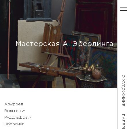
Мастерская А. Эберлинга
О ХУДОЖНИКЕ
Альфред
Вильгельм
ГАЛЕРЕЯ
Рудольфович
Эберлинг