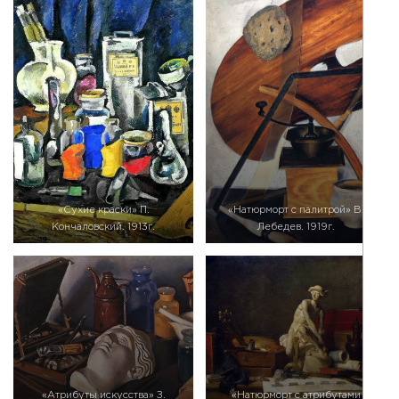
«Сухие краски» П.
«Натюрморт с палитрой» В.
Кончаловский. 1913г.
Лебедев. 1919г.
«Атрибуты искусства» З.
«Натюрморт с атрибутами