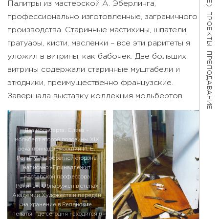
Палитры из мастерской А. Эберлинга,
ПРОЕКТЫ
профессионально изготовленные, заграничного
производства. Старинные мастихины, шпатели,
гратуары, кисти, масленки – все эти раритеты я
ПРЕПОДАВАНИЕ
уложил в витрины, как бабочек. Две больших
витрины содержали старинные муштабели и
этюдники, преимущественно французские.
Завершала выставку коллекция мольбертов.
Два мольберта. Слева –
мольберт второй половины ХIХ
века принадлежавший И. Е.
Репину. На обратной стороне
написано:«Принадлежит
мастерской профессора
Репина». Обнаружен в стенах
Академии Художеств и передан
на хранение в Репенские
пенаты, где сегодня находится в