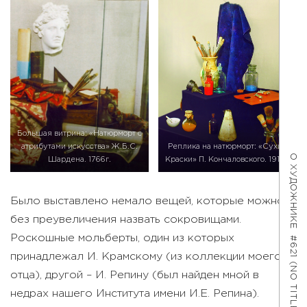
Большая витрина: «Натюрморт с
атрибутами искусства» Ж.Б.С.
Реплика на натюрморт: «Сухие
О ХУДОЖНИКЕ
Шардена. 1766г.
Краски» П. Кончаловского. 1913г.
Было выставлено немало вещей, которые можно
без преувеличения назвать сокровищами.
Роскошные мольберты, один из которых
#621 (NO TITLE)
принадлежал И. Крамскому (из коллекции моего
отца), другой – И. Репину (был найден мной в
недрах нашего Института имени И.Е. Репина).