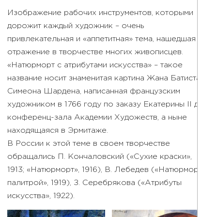
Изображение рабочих инструментов, которыми
дорожит каждый художник – очень
привлекательная и «аппетитная» тема, нашедшая
отражение в творчестве многих живописцев.
«Натюрморт с атрибутами искусства» – такое
название носит знаменитая картина Жана Батиста
Симеона Шардена, написанная французским
художником в 1766 году по заказу Екатерины II для
конференц-зала Академии Художеств, а ныне
находящаяся в Эрмитаже.
В России к этой теме в своем творчестве
обращались П. Кончаловский («Сухие краски»,
1913; «Натюрморт», 1916), В. Лебедев («Натюрморт с
палитрой», 1919), З. Серебрякова («Атрибуты
искусства», 1922).