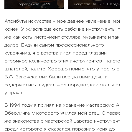
Серебрякова. 1922г.
искусства» Ж. Б. С. Шарден.
1766г.
Атрибуты искусства – мое давнее увлечение, мой
конёк. У живописца есть рабочие инструменты, так
же как есть инструмент столяра, музыканта и так
далее. Будучи сыном профессионального
художника, я с детства имел перед глазами
огромное количество этих инструментов – кистей,
шпателей, палитр. Хорошо помню, что у моего отца
В.Ф. Загонека они были всегда вычищены и
содержались в идеальном порядке, как скальпели
у врача.
В 1994 году я принял на хранение мастерскую А.
Эберлинга, у которого учился мой отец. С первого
же знакомства с мастерской царство инструмента,
среди которого я оказался, поразило меня до