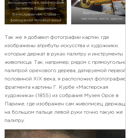
экспозиции музея, профессором
Загонеком Владимиром
Французский этюдник,
Вячеславовичем. Справа –
мастихин, кисти, краски.
французский мольберт конца
ХIХ века со сложным
механическим устройством.
Так же я добавил фотографии картин, где
изображены атрибуты искусства и художники,
которые держат в руках палитру и инструменты
живописца. Так, например, рядом с прямоугольной
палитрой орехового дерева, датируемой первой
половиной XIX века, я расположил фотографию
фрагмента картины Г. Курбе «Мастерская
художника» (1855) из собрания Музея Орсе в
Париже, где изображен сам живописец, держащий
на большом пальце левой руки точно такую же
палитру.