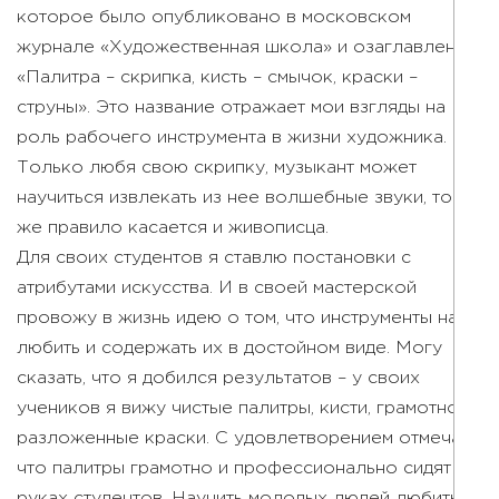
которое было опубликовано в московском
журнале «Художественная школа» и озаглавлено
«Палитра – скрипка, кисть – смычок, краски –
струны». Это название отражает мои взгляды на
роль рабочего инструмента в жизни художника.
Только любя свою скрипку, музыкант может
научиться извлекать из нее волшебные звуки, то
же правило касается и живописца.
Для своих студентов я ставлю постановки с
атрибутами искусства. И в своей мастерской
провожу в жизнь идею о том, что инструменты надо
любить и содержать их в достойном виде. Могу
сказать, что я добился результатов – у своих
учеников я вижу чистые палитры, кисти, грамотно
разложенные краски. С удовлетворением отмечаю,
что палитры грамотно и профессионально сидят на
руках студентов. Научить молодых людей любить