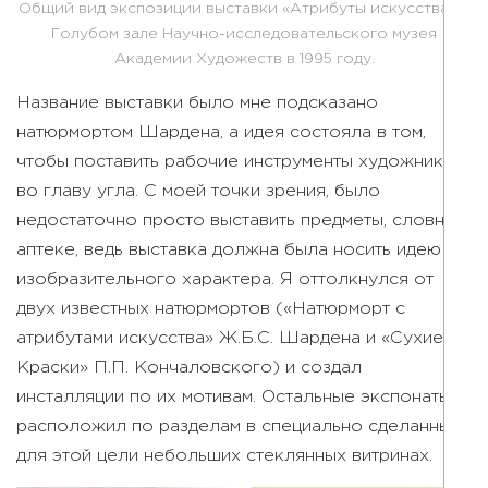
Общий вид экспозиции выставки «Атрибуты искусства» в
Голубом зале Научно-исследовательского музея
Академии Художеств в 1995 году.
Название выставки было мне подсказано
натюрмортом Шардена, а идея состояла в том,
чтобы поставить рабочие инструменты художника
во главу угла. С моей точки зрения, было
недостаточно просто выставить предметы, словно в
аптеке, ведь выставка должна была носить идею
изобразительного характера. Я оттолкнулся от
двух известных натюрмортов («Натюрморт с
атрибутами искусства» Ж.Б.С. Шардена и «Сухие
Краски» П.П. Кончаловского) и создал
инсталляции по их мотивам. Остальные экспонаты я
расположил по разделам в специально сделанных
для этой цели небольших стеклянных витринах.