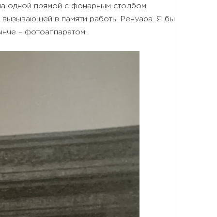
на одной прямой с фонарным столбом.
 вызывающей в памяти работы Ренуара. Я бы
нынче – фотоаппаратом.