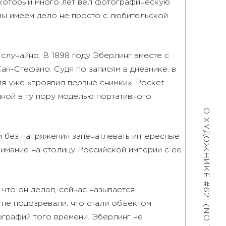
 который много лет вел фотографическую
мы имеем дело не просто с любительской
случайно. В 1898 году Эберлинг вместе с
н-Стефано. Судя по записям в дневнике, в
ля уже «проявил первые снимки». Pocket
нной в ту пору моделью портативного
О ХУДОЖНИКЕ
и без напряжения запечатлевать интересные
нимание на столицу Российской империи с ее
#621 (NO TITLE)
 что он делал, сейчас называется
 не подозревали, что стали объектом
ографий того времени. Эберлинг не