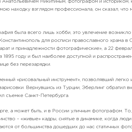
 Анатольевичем Никитиным, фотографом и историком,
мою находку взглядом профессионала, он сказал, что 
фия была всего лишь хобби, это увлечение возникло 
онстантинополь для росписи православного храма в Са
арат и принадлежности фотографические», а 22 февра
в 1895 году и был наиболее доступной и распростране
ице без перезарядки.
менный «рисовальный инструмент», позволявший легко 
и зарисовки. Вернувшись из Турции, Эберлинг обратил в
тил съемке Санкт-Петербурга.
ге, а может быть, и в России уличным фотографом. То,
нство – «живые» кадры, снятые в динамике, когда люди
чаются от большинства дошедших до нас статичных фот