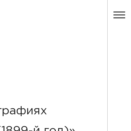
графиях
1899-й год)»