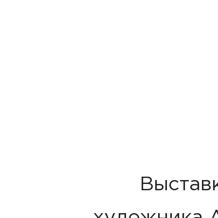
Выстав
художника А