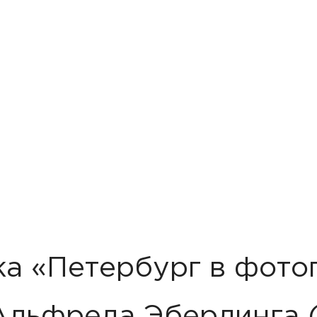
ка «Петербург в фото
льфреда Эберлинга (