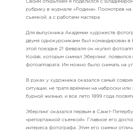
Своим открытием я поделился с Владимиром
рубрику в журнале «Родина». Посмотрев на 
съемкой, а с работами мастера.
Для выпускника Академии художеств фотогра
двумя однокурсниками был командирован в К
этой поездке 21 февраля он «купил фотоапп
Kodak, которым снимал Эберлинг, появился 
фотоаппарата. Им можно было снимать на ул
В руках у художника оказался самый совре
ситуации, не тратя времени на наброски ил
бурной жизнью, и все лето 1899 года посвя
Эберлинг оказался первым в Санкт-Петербур
«репортажной съемкой». Главное его достои
интереса фотографа. Этим его снимки отли